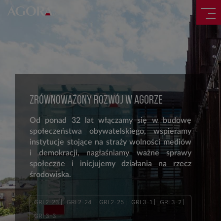
ZRÓWNOWAŻONY ROZWÓJ W AGORZE
Od ponad 32 lat włączamy się w budowę
społeczeństwa obywatelskiego, wspieramy
instytucje stojące na straży wolności mediów
i demokracji, nagłaśniamy ważne sprawy
społeczne i inicjujemy działania na rzecz
środowiska.
GRI 2-23
GRI 2-24
GRI 2-25
GRI 3-1
GRI 3-2
GRI 3-3