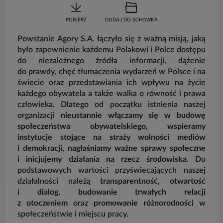
POBIERZ
DODAJ DO SCHOWKA
Powstanie Agory S.A. łączyło się z ważną misją, jaką
G
było zapewnienie każdemu Polakowi i Polce dostępu
w
do niezależnego źródła informacji, dążenie
w
do prawdy, chęć tłumaczenia wydarzeń w Polsce i na
ni
świecie oraz przedstawiania ich wpływu na życie
każdego obywatela a także walka o równość i prawa
człowieka. Dlatego od początku istnienia naszej
organizacji
nieustannie włączamy się w budowę
społeczeństwa obywatelskiego, wspieramy
instytucje stojące na straży wolności mediów
i demokracji, nagłaśniamy ważne sprawy społeczne
O
i inicjujemy działania na rzecz środowiska
. Do
o
podstawowych wartości przyświecających naszej
w
działalności należą
transparentność, otwartość
z
i dialog, budowanie trwałych relacji
i
z otoczeniem
oraz
promowanie różnorodności
w
a
społeczeństwie i miejscu pracy.
b