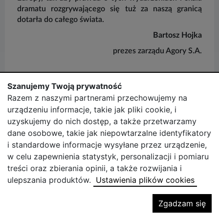
dramatu rozgrywającego się tuż za naszą granicą
dotarła do całego świata.
Bartosz Hojka
prezes zarządu Agory S.A.
Szanujemy Twoją prywatność
Razem z naszymi partnerami przechowujemy na
urządzeniu informacje, takie jak pliki cookie, i
uzyskujemy do nich dostęp, a także przetwarzamy
Zobacz również:
dane osobowe, takie jak niepowtarzalne identyfikatory
0
i standardowe informacje wysyłane przez urządzenie,
Zrównoważony rozwój w Agorze
w celu zapewnienia statystyk, personalizacji i pomiaru
treści oraz zbierania opinii, a także rozwijania i
ulepszania produktów.
Ustawienia plików cookies
Powrót na górę
Zgadzam się