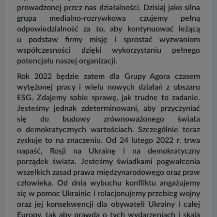
prowadzonej przez nas działalności. Dzisiaj jako silna
grupa medialno-rozrywkowa czujemy pełną
odpowiedzialność za to, aby kontynuować leżącą
u podstaw firmy misję i sprostać wyzwaniom
współczesności dzięki wykorzystaniu pełnego
potencjału naszej organizacji.
Rok 2022 będzie zatem dla Grupy Agora czasem
wytężonej pracy i wielu nowych działań z obszaru
ESG. Zdajemy sobie sprawę, jak trudne to zadanie.
Jesteśmy jednak zdeterminowani, aby przyczyniać
się do budowy zrównoważonego świata
o demokratycznych wartościach. Szczególnie teraz
zyskuje to na znaczeniu. Od 24 lutego 2022 r. trwa
napaść, Rosji na Ukrainę i na demokratyczny
porządek świata. Jesteśmy świadkami pogwałcenia
wszelkich zasad prawa międzynarodowego oraz praw
człowieka. Od dnia wybuchu konfliktu angażujemy
się w pomoc Ukrainie i relacjonujemy przebieg wojny
oraz jej konsekwencji dla obywateli Ukrainy i całej
Europy, tak aby prawda o tych wydarzeniach i skala