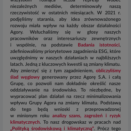
niezależnych mediów, determinowały naszą
rzeczywistość w ostatnich miesiącach. W 2021 r.
podjęliśmy starania, aby idea zrównoważonego
rozwoju miała wpływ na każdy obszar działalności
Agory. Wsłuchaliśmy się w głosy naszych
pracowników oraz interesariuszy zewnętrznych
i wspólnie, na podstawie
Badania istotności
,
zdefiniowaliśmy priorytetowe zagadnienia ESG, które
uwzględnimy w naszych działaniach w najbliższych
latach. Jedną z kluczowych kwestii są zmiany klimatu.
Aby zmierzyć się z tym zagadnieniem,
obliczyliśmy
ślad węglowy
generowany przez Agorę S.A. i całą
Grupę, co pozwoli nam dokładnie określić nasze
oddziaływanie na środowisko. To niezbędne, by
wypracować plan działań na rzecz minimalizowania
wpływu Grupy Agora na zmiany klimatu. Podstawą
do tego będą wnioski z przeprowadzonej
w minionym roku
analizy szans, zagrożeń i ryzyk
klimatycznych
. To nasz drogowskaz w pracach nad
„Polityką środowiskową i klimatyczną”
. Prócz tego