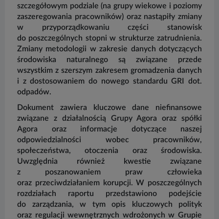
szczegółowym podziale (na grupy wiekowe i poziomy
z
zaszeregowania pracowników) oraz nastąpiły zmiany
p
w przyporządkowaniu części stanowisk
o
do poszczególnych stopni w strukturze zatrudnienia.
z
Zmiany metodologii w zakresie danych dotyczących
i
środowiska naturalnego są związane przede
W
wszystkim z szerszym zakresem gromadzenia danych
z
i z dostosowaniem do nowego standardu GRI dot.
i
odpadów.
wa
Dokument zawiera kluczowe dane niefinansowe
W
związane z działalnością Grupy Agora oraz spółki
z
Agora oraz informacje dotyczące naszej
A
odpowiedzialności wobec pracowników,
społeczeństwa, otoczenia oraz środowiska.
Uwzględnia również kwestie związane
z poszanowaniem praw człowieka
oraz przeciwdziałaniem korupcji. W poszczególnych
rozdziałach raportu przedstawiono podejście
do zarządzania, w tym opis kluczowych polityk
oraz regulacji wewnętrznych wdrożonych w Grupie