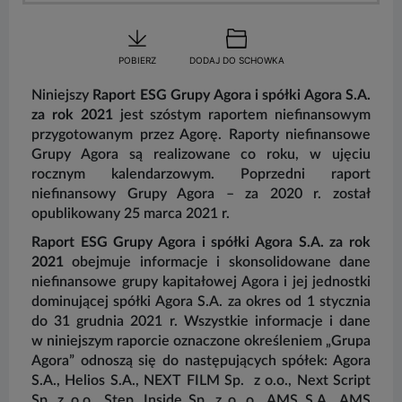
POBIERZ
DODAJ DO SCHOWKA
Niniejszy
Raport ESG Grupy Agora i spółki Agora S.A.
za rok 2021
jest szóstym raportem niefinansowym
przygotowanym przez Agorę. Raporty niefinansowe
Grupy Agora są realizowane co roku, w ujęciu
rocznym kalendarzowym. Poprzedni raport
niefinansowy Grupy Agora – za 2020 r. został
P
opublikowany 25 marca 2021 r.
d
k
Raport ESG Grupy Agora i spółki Agora S.A. za rok
i
2021
obejmuje informacje i skonsolidowane dane
r
niefinansowe grupy kapitałowej Agora i jej jednostki
i
dominującej spółki Agora S.A. za okres od 1 stycznia
p
do 31 grudnia 2021 r. Wszystkie informacje i dane
i
w niniejszym raporcie oznaczone określeniem „Grupa
i
Agora” odnoszą się do następujących spółek: Agora
i
S.A., Helios S.A., NEXT FILM Sp. z o.o., Next Script
p
Sp. z o.o., Step, Inside Sp. z o. o., AMS S.A., AMS