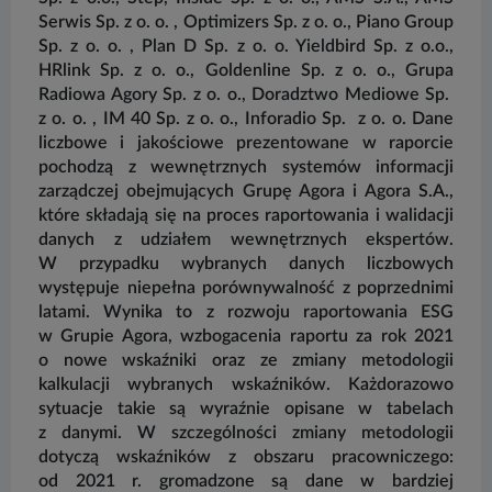
na
Serwis Sp. z o. o. , Optimizers Sp. z o. o., Piano Group
Sp. z o. o. , Plan D Sp. z o. o. Yieldbird Sp. z o.o.,
W 
HRlink Sp. z o. o., Goldenline Sp. z o. o., Grupa
i
Radiowa Agory Sp. z o. o., Doradztwo Mediowe Sp.
n
z o. o. , IM 40 Sp. z o. o., Inforadio Sp. z o. o. Dane
n
liczbowe i jakościowe prezentowane w raporcie
na
pochodzą z wewnętrznych systemów informacji
is
zarządczej obejmujących Grupę Agora i Agora S.A.,
D
które składają się na proces raportowania i walidacji
i
danych z udziałem wewnętrznych ekspertów.
d
W przypadku wybranych danych liczbowych
w
występuje niepełna porównywalność z poprzednimi
pe
latami. Wynika to z rozwoju raportowania ESG
p
w Grupie Agora, wzbogacenia raportu za rok 2021
p
o nowe wskaźniki oraz ze zmiany metodologii
n
kalkulacji wybranych wskaźników. Każdorazowo
f
sytuacje takie są wyraźnie opisane w tabelach
wy
z danymi. W szczególności zmiany metodologii
dotyczą wskaźników z obszaru pracowniczego:
D
od 2021 r. gromadzone są dane w bardziej
z