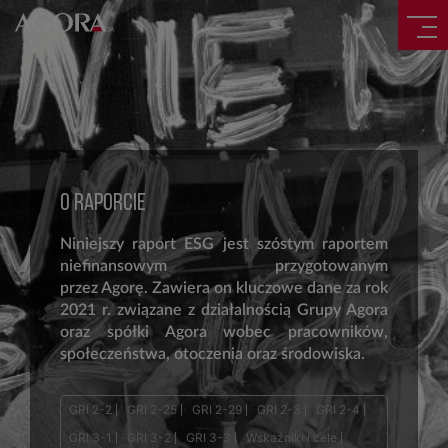
O RAPORCIE
Niniejszy raport ESG jest szóstym raportem
niefinansowym przygotowanym
przez Agorę. Zawiera on kluczowe dane za rok
2021 r. związane z działalnością Grupy Agora
oraz spółki Agora wobec pracowników,
społeczeństwa, otoczenia oraz środowiska.
GRI 2-2
GRI 2-25
GRI 2-29
GRI 2-3
GRI 2-4
GRI 3-1
GRI 3-2
GRI 3-3
Wskaźniki i cele